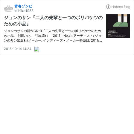
青春ゾンビ
id:hiko1985
ジョンのサン『二人の先輩と一つのポリバケツの
ための小品』
ジョンのサンの新作CD-R『二人の先輩と一つのポリバケツのため
の小品』を聞いた。『No,Sir』（2011）No,sir.アーティスト: ジョ
ンのサン出版社/メーカー: インディーズ・メーカー発売日: 2011/1
0/10メディア: CD購入: 2人 クリック: 26回この商品を含むブログ
2015-10-14 14:34
(11件) を見る以来の音源という事で良いのでしょうか。名古屋…