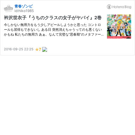
青春ゾンビ
id:hiko1985
衿沢世衣子『うちのクラスの女子がヤバイ』2巻
今しかない無用力をもう少しアピールしようかと思った コントロ
ールも習得もできないし ある日 突然消えちゃうってのも悪くない
かもね 私たちの無用力 あぁ、なんて完璧な”思春期”のメタファー
か。思春期特有の身も心も収まりが悪いゴワゴワとした異物感、そ
れらが”超能力”として放出されるというのは、スティーブ・キン
グ…
2016-09-25 22:25