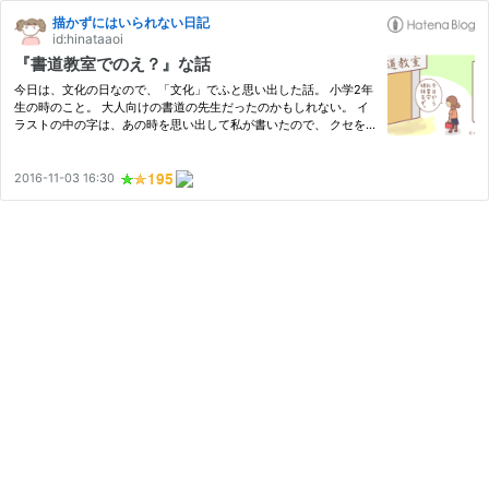
描かずにはいられない日記
id:hinataaoi
『書道教室でのえ？』な話
今日は、文化の日なので、「文化」でふと思い出した話。 小学2年
生の時のこと。 大人向けの書道の先生だったのかもしれない。 イ
ラストの中の字は、あの時を思い出して私が書いたので、 クセを
少し前面に出しすぎたかもしれないけど、 でも、ホントにあんな
感じの字だった。 とにかく小学2年生にとってはクセが強すぎた。
…
2016-11-03 16:30