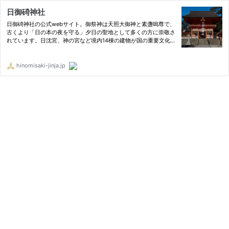
日御碕神社
日御碕神社の公式webサイト。御祭神は天照大御神と素盞嗚尊で、
古くより「日の本の夜を守る」夕日の聖地として多くの方に崇敬さ
れています。日沈宮、神の宮など境内14棟の建物が国の重要文化財
に指定されています。
hinomisaki-jinja.jp