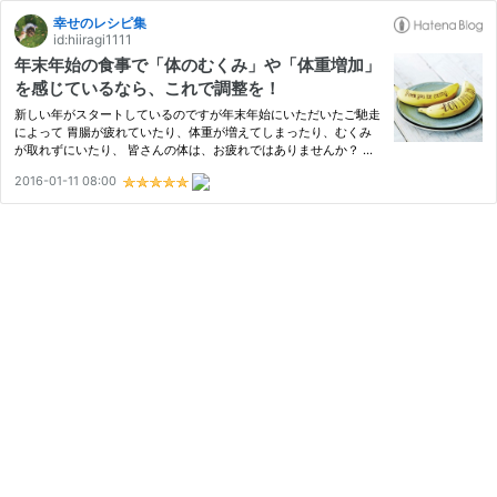
幸せのレシピ集
id:hiiragi1111
年末年始の食事で「体のむくみ」や「体重増加」
を感じているなら、これで調整を！
新しい年がスタートしているのですが年末年始にいただいたご馳走
によって 胃腸が疲れていたり、体重が増えてしまったり、むくみ
が取れずにいたり、 皆さんの体は、お疲れではありませんか？ 今
回は女性に多い「むくみ」、その中でも食事が影響して出る「むく
2016-01-11 08:00
み」にフォーカスしてみますね。 もちろん「むくみ」を解消する…