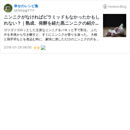
幸せのレシピ集
id:hiiragi1111
ニンニクがなければピラミッドもなかったかもし
れない？｜熟成、発酵を経た黒ニンニクの紹介
も。
ゴツゴツゴロッとした立派なニンニクをパキッと手で割る。 ふた
片を本体から引き離すと、すぐにニンニクが香りを放った。 大根
と鶏手羽もとを煮込む時に、豪快に潰しただけのニンニクの片を隠
し味にお鍋の中に忍ばせる。 和風の煮物にするか、中華風の煮物
2016-01-29 08:00
にするか、味付けを決めかねたまま私の煮物調理は始まった。 指
先…