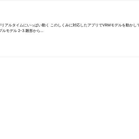
がリアルタイムにいっぱい動く このしくみに対応したアプリでVRMモデルを動かして
ンプルモデル 2-3.雛形から…