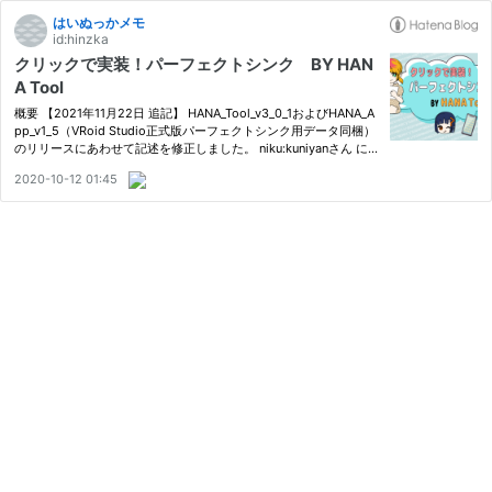
はいぬっかメモ
id:hinzka
クリックで実装！パーフェクトシンク BY HAN
A Tool
概要 【2021年11月22日 追記】 HANA_Tool_v3_0_1およびHANA_A
pp_v1_5（VRoid Studio正式版パーフェクトシンク用データ同梱）
のリリースにあわせて記述を修正しました。 niku:kuniyanさん に
よるUnityアセット『HANA Tool』は、共通のメッシュを持つ任意
2020-10-12 01:45
のオブジェクト間でBlendShapeを転送するツールです。 VRoid向
けのパ…