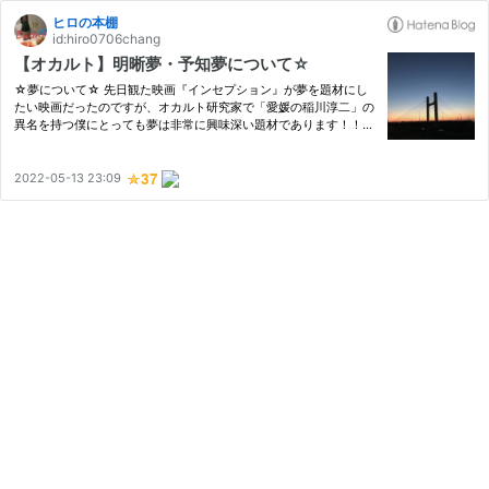
ヒロの本棚
id:hiro0706chang
【オカルト】明晰夢・予知夢について☆
☆夢について☆ 先日観た映画『インセプション』が夢を題材にし
たい映画だったのですが、オカルト研究家で「愛媛の稲川淳二」の
異名を持つ僕にとっても夢は非常に興味深い題材であります！！
心理学的にも、自分でも気づかない深層心理が表れるという夢。
その解釈も、「自分が死ぬ夢＝古い自分が死んで新しい自分になる
から…
2022-05-13 23:09