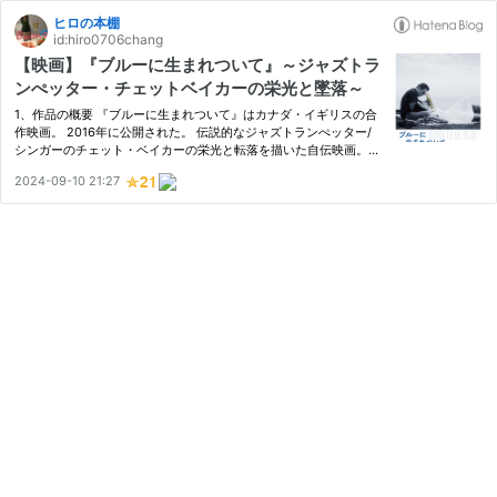
ヒロの本棚
id:hiro0706chang
【映画】『ブルーに生まれついて』～ジャズトラ
ンぺッター・チェットベイカーの栄光と墜落～
1、作品の概要 『ブルーに生まれついて』はカナダ・イギリスの合
作映画。 2016年に公開された。 伝説的なジャズトランぺッター/
シンガーのチェット・ベイカーの栄光と転落を描いた自伝映画。
監督・脚本はロバート・バドロー。 イーサン・ホーク、カルメ
2024-09-10 21:27
ン・イジョゴらが出演している。 上映時間は96分。 2024年9月現
在、U…