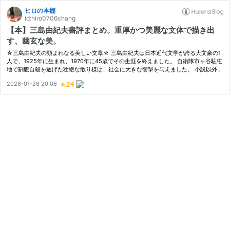
ヒロの本棚
id:hiro0706chang
【本】三島由紀夫書評まとめ。重厚かつ美麗な文体で描き出
す、幽玄な美。
☆三島由紀夫の類まれなる美しい文章☆ 三島由紀夫は日本近代文学が誇る大文豪の1
人で、1925年に生まれ、1970年に45歳でその生涯を終えました。 自衛隊市ヶ谷駐屯
地で割腹自殺を遂げた壮絶な散り様は、社会に大きな衝撃を与えました。 小説以外に
も、戯曲・歌舞伎なども執筆し、随想、文芸評論など幅広い活動をした作家でも…
2026-01-26 20:06