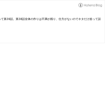
だ言って第39話。第38話全体の作りは不満が残り、仕方がないのでネタだけ拾って誤