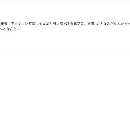
：蓑輪雅夫、アクション監督：金田治と村上潤 (C) 石森プロ、東映)より なんだかん
なんとなんと…