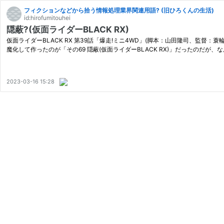
フィクションなどから拾う情報処理業界関連用語? (旧ひろくんの生活)
id:hirofumitouhei
隠蔽?(仮面ライダーBLACK RX)
仮面ライダーBLACK RX 第39話「爆走!ミニ4WD」(脚本：山田隆司、監督
魔化して作ったのが「その69 隠蔽(仮面ライダーBLACK RX)」だったのだが、
2023-03-16 15:28