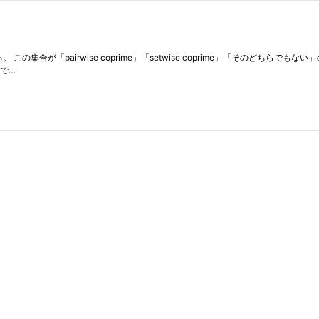
られる。 この集合が「pairwise coprime」「setwise coprime」「そのどちら
eで…