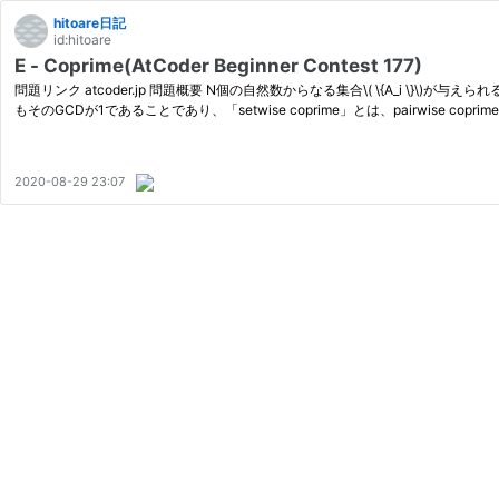
hitoare日記
id:hitoare
E - Coprime(AtCoder Beginner Contest 177)
問題リンク atcoder.jp 問題概要 N個の自然数からなる集合\( \{A_i \}\)が与え
もそのGCDが1であることであり、「setwise coprime」とは、pairwise coprim
2020-08-29 23:07