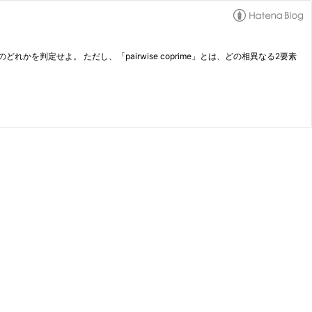
でもない」のどれかを判定せよ。 ただし、「pairwise coprime」とは、どの相異なる2要素