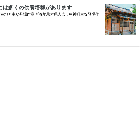
には多くの供養塔群があります
所在地と主な登場作品 所在地熊本県人吉市中神町主な登場作