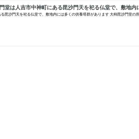
沙門堂は人吉市中神町にある毘沙門天を祀る仏堂で、敷地内
ある毘沙門天を祀る仏堂で、敷地内には多くの供養塔群があります 大柿毘沙門堂の