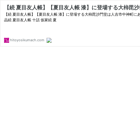
【続 夏目友人帳】【夏目友人帳 漆】に登場する大柿毘
【続 夏目友人帳】【夏目友人帳 漆】に登場する大柿毘沙門堂は人吉市中神町に
品続 夏目友人帳 十話 仮家続 夏
hitoyosikumach.com