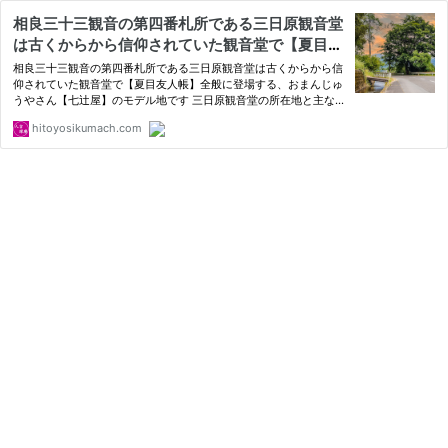
相良三十三観音の第四番札所である三日原観音堂
は古くからから信仰されていた観音堂で【夏目友
人帳】全般に登場する、お団子屋さん【七辻屋】
相良三十三観音の第四番札所である三日原観音堂は古くからから信
のモデル地です
仰されていた観音堂で【夏目友人帳】全般に登場する、おまんじゅ
うやさん【七辻屋】のモデル地です 三日原観音堂の所在地と主な
登場作品 所在地熊本県人吉市下戸越町主な登場作品夏目友人帳
hitoyosikumach.com