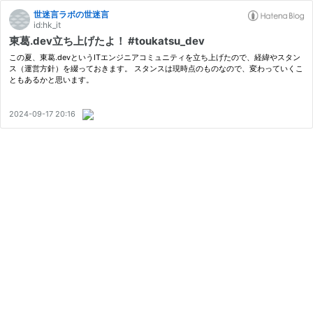
世迷言ラボの世迷言
id:hk_it
東葛.dev立ち上げたよ！ #toukatsu_dev
この夏、東葛.devというITエンジニアコミュニティを立ち上げたので、経緯やスタン
ス（運営方針）を綴っておきます。 スタンスは現時点のものなので、変わっていくこ
ともあるかと思います。
2024-09-17 20:16