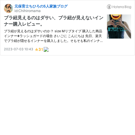
元保育士ちひろの5人家族ブログ
id:Chihiromama
ブラ紐見えるのはダサい、ブラ紐が見えないイン
ナー購入レビュー。
ブラ紐が見えるのはダサいのか？ size Mリブタイプ 購入した商品
インナー➕ラッシュガードの場合 さいごに こんにちは 先日、楽天
でブラ紐が隠せるインナーを購入しました。そもそも私のインナー
がよれよれだったので丁度安く購入できるタイミングで購入しまし
2023-07-03 10:43
た。 ブラ紐が見えるのはダサいのか？ ブラ紐が見えてしまうと…