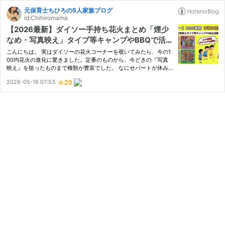
元保育士ちひろの5人家族ブログ
id:Chihiromama
【2026最新】ダイソー手持ち花火まとめ「煙少
なめ・写真映え」タイプ等キャンプやBBQで活躍
間違いなし！
こんにちは。 実はダイソーの花火コーナーを覗いてみたら、今の1
00均花火の進化に驚きました。定番のものから、今どきの『写真
映え』を狙ったものまで種類が豊富でした。 なにせパートが休み
の日は、ダイソーやセリアなどの100均をウロウロしてる100均マ
2026-05-16 07:53
スター主婦といえば、この私。私じゃないと見逃しちゃうね！ ダ
イソ…