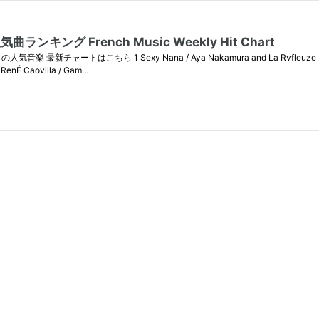
【2026-06-07】Franceフランス音楽ヒットチャート人気曲ランキング French Music Weekly Hit Chart
こちら 1 Sexy Nana / Aya Nakamura and La Rvfleuze 2 Pocahontas /
7 RenÉ Caovilla / Gam…