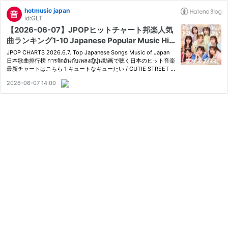
hotmusic japan
id:GLT
【2026-06-07】JPOPヒットチャート邦楽人気
曲ランキング1-10 Japanese Popular Music Hit
Chart
JPOP CHARTS 2026.6.7. Top Japanese Songs Music of Japan
日本歌曲排行榜 การจัดอันดับเพลงญี่ปุ่น動画で聴く日本のヒット音楽
最新チャートはこちら 1 キュートなキューたい / CUTIE STREET 2
初めてのオール / NMB48 3 夜の踊り子 / サカナクション 4 Mirror?
2026-06-07 14:00
Mirror! / NEWSTAR 5 好きすぎて滅！ / M!LK 6 FOREVER / …