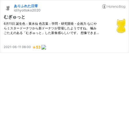
ありふれた日常
id:hyottoko2020
むぎゅっと
6月11日 誕生色：黄水仙 色言葉：学問・研究開発・企画力 なにや
らミスタードーナツから新ドーナツが登場したようですね。 噛み
ごたえのある「むぎゅっと」した新食感らしいです。 想像できま
せん。 どんな感じか全くわかりませんが、テーブルロールのよう
に食べ飽きないドーナツがコンセプトのようです。 ちょっと気に
な…
2021-06-11 08:00