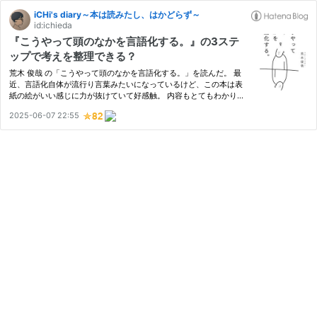
iCHi's diary～本は読みたし、はかどらず～
id:ichieda
『こうやって頭のなかを言語化する。』の3ステ
ップで考えを整理できる？
荒木 俊哉 の「こうやって頭のなかを言語化する。」を読んだ。 最
近、言語化自体が流行り言葉みたいになっているけど、この本は表
紙の絵がいい感じに力が抜けていて好感触。 内容もとてもわかり
やすくてよかった。 簡単に書くと（かけるか、私？） 自分に自分
2025-06-07 22:55
で問を立てて、それに自分で答えていくといいよ、というメイン…