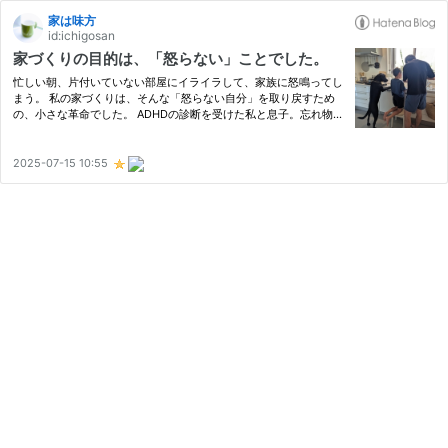
家は味方
id:ichigosan
家づくりの目的は、「怒らない」ことでした。
忙しい朝、片付いていない部屋にイライラして、家族に怒鳴ってし
まう。 私の家づくりは、そんな「怒らない自分」を取り戻すため
の、小さな革命でした。 ADHDの診断を受けた私と息子。忘れ物・
探し物の連続だった日々を振り返りながら、“構造の力”で暮らしを
整えた軌跡を記します。 家は小さな革命の舞台──「良妻賢母」の
間…
2025-07-15 10:55