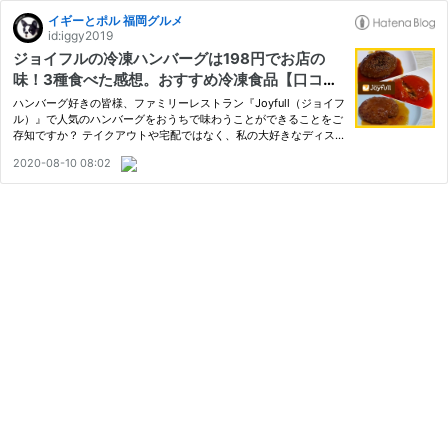
イギーとポル 福岡グルメ
id:iggy2019
ジョイフルの冷凍ハンバーグは198円でお店の
味！3種食べた感想。おすすめ冷凍食品【口コミ
レビュー】
ハンバーグ好きの皆様、ファミリーレストラン『Joyfull（ジョイフ
ル）』で人気のハンバーグをおうちで味わうことができることをご
存知ですか？ テイクアウトや宅配ではなく、私の大好きなディス
カウントドラッグ「コスモス」の冷凍食品コーナーで販売していま
2020-08-10 08:02
す (☆ω☆)！ おうちで手軽に、安くて美味しいハンバーグを食べ
た…