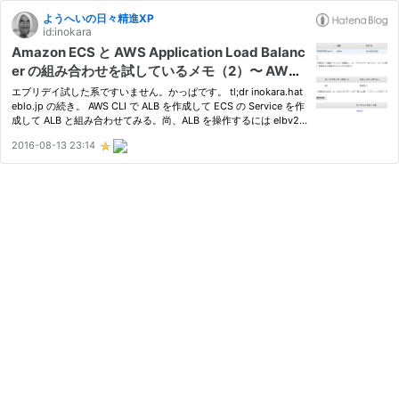
ようへいの日々精進XP
id:inokara
Amazon ECS と AWS Application Load Balanc
er の組み合わせを試しているメモ（2）〜 AWS
CLI で試す 〜
エブリデイ試した系ですいません。かっぱです。 tl;dr inokara.hat
eblo.jp の続き。 AWS CLI で ALB を作成して ECS の Service を作
成して ALB と組み合わせてみる。尚、ALB を操作するには elbv2
というサブコマンドを利用する。 メモ ちょっとウンチク ここまで
2016-08-13 23:14
試してきて Amazon ECS と AWS Application Load Balancer…