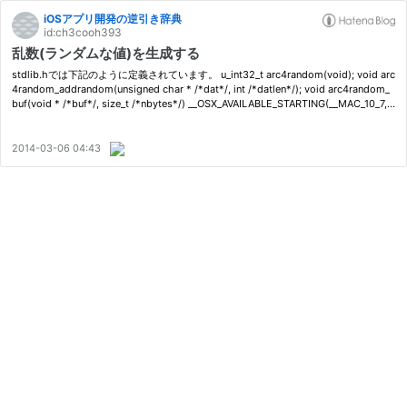
iOSアプリ開発の逆引き辞典
id:ch3cooh393
乱数(ランダムな値)を生成する
stdlib.hでは下記のように定義されています。 u_int32_t arc4random(void); void arc
4random_addrandom(unsigned char * /*dat*/, int /*datlen*/); void arc4random_
buf(void * /*buf*/, size_t /*nbytes*/) __OSX_AVAILABLE_STARTING(__MAC_10_7, _
_IPHONE_4_3); void arc4random_stir(void); u_int32_t arc4random_unif…
2014-03-06 04:43