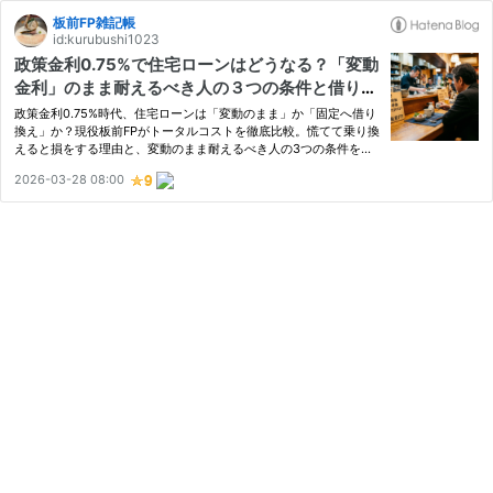
板前FP雑記帳
id:kurubushi1023
政策金利0.75%で住宅ローンはどうなる？「変動
金利」のまま耐えるべき人の３つの条件と借り換
えシミュレーション
政策金利0.75%時代、住宅ローンは「変動のまま」か「固定へ借り
換え」か？現役板前FPがトータルコストを徹底比較。慌てて乗り換
えると損をする理由と、変動のまま耐えるべき人の3つの条件をシ
ミュレーション付きで分かりやすく解説します。
2026-03-28 08:00