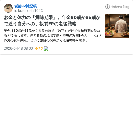
板前FP雑記帳
id:kurubushi1023
お金と体力の「賞味期限」。年金60歳か65歳か
で迷う自分への、板前FPの老後戦略
年金は60歳か65歳か？損益分岐点（数字）だけで受給時期を決め
ると後悔します。体力勝負の現場で働く現役の板前FPが、「お金と
体力の賞味期限」という独自の視点から老後戦略を考察。
2026-04-18 08:00