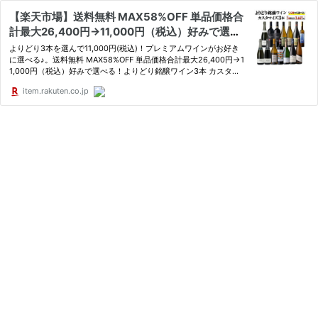
【楽天市場】送料無料 MAX58%OFF 単品価格合
計最大26,400円→11,000円（税込）好みで選べ
る！よりどり銘醸ワイン3本 カスタマイズセット
よりどり3本を選んで11,000円(税込)！プレミアムワインがお好き
シーン、好みにあわせて 組み合わせ自由♪アソー
に選べる♪。送料無料 MAX58%OFF 単品価格合計最大26,400円→1
1,000円（税込）好みで選べる！よりどり銘醸ワイン3本 カスタマ
ト ワインセット赤 白 泡 シャンパーニュ 浜運A：
イズセットシーン、好みにあわせて 組み合わせ自由♪アソート ワイ
銘醸ワイン専門 CAVE de L NAOTAKA
item.rakuten.co.jp
ンセット赤 白 泡 シャンパーニュ 浜運A