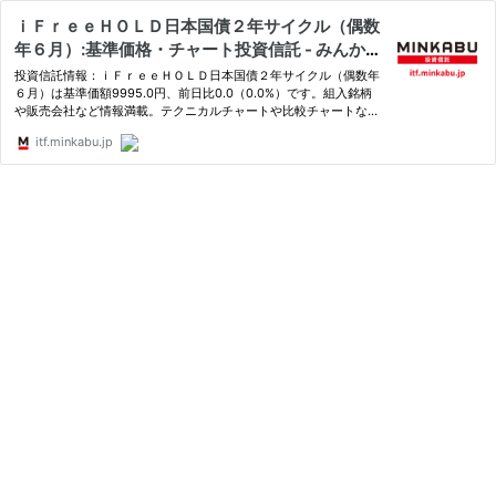
ｉＦｒｅｅＨＯＬＤ日本国債２年サイクル（偶数
年６月）:基準価格・チャート投資信託 - みんかぶ
投資信託
投資信託情報：ｉＦｒｅｅＨＯＬＤ日本国債２年サイクル（偶数年
６月）は基準価額9995.0円、前日比0.0（0.0%）です。組入銘柄
や販売会社など情報満載。テクニカルチャートや比較チャートなど
充実のチャート機能。類似ファンドとの比較など充実の情報。
itf.minkabu.jp