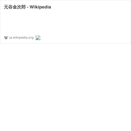
元谷金次郎 - Wikipedia
ja.wikipedia.org