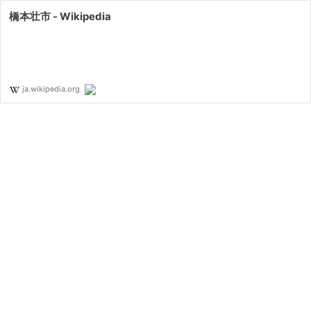
橋本壮市 - Wikipedia
ja.wikipedia.org