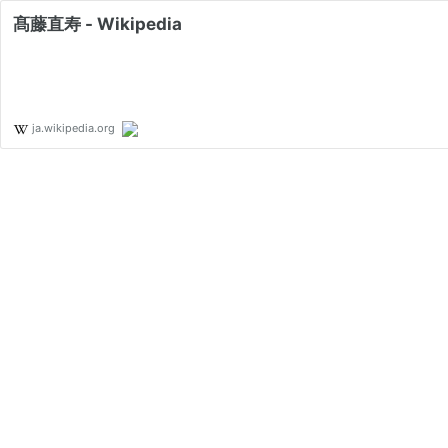
髙藤直寿 - Wikipedia
ja.wikipedia.org