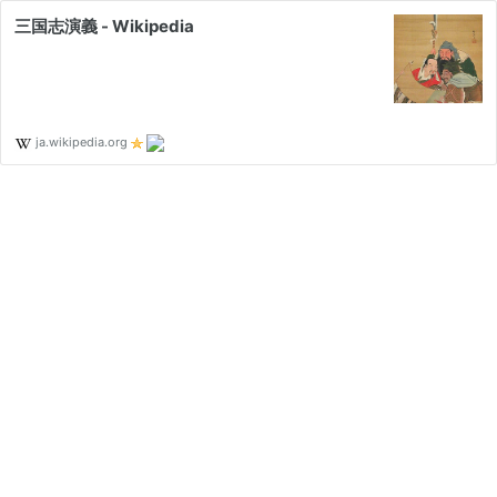
三国志演義 - Wikipedia
ja.wikipedia.org