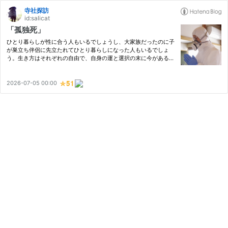
寺社探訪
id:salicat
「孤独死」
ひとり暮らしが性に合う人もいるでしょうし、大家族だったのに子
が巣立ち伴侶に先立たれてひとり暮らしになった人もいるでしょ
う。生き方はそれぞれの自由で、自身の運と選択の末に今がある訳
ですが、孤独死はそんな肯定的な生き方とは対照的な光景を生み出
すことがあります。 問題のひとつが、人は亡くなった瞬間から腐
敗…
2026-07-05 00:00