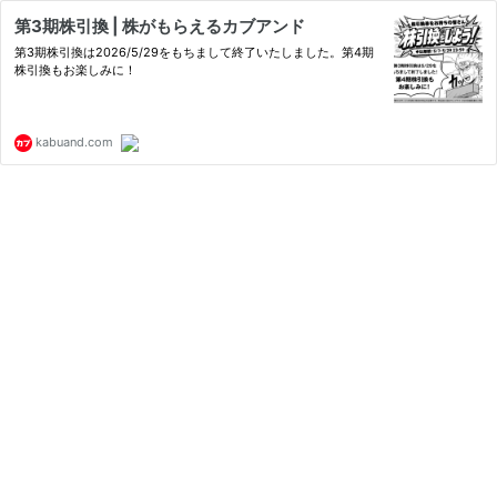
第3期株引換 | 株がもらえるカブアンド
第3期株引換は2026/5/29をもちまして終了いたしました。第4期
株引換もお楽しみに！
kabuand.com