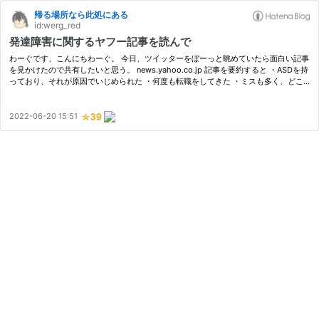
帰る場所なら此処にある
id:werg_red
発達障害に関するヤフー記事を読んで
わーぐです、こんにちわーぐ。 今日、ツイッターをぼーっと眺めていたら面白い記事
を見かけたので共有したいと思う。 news.yahoo.co.jp 記事を要約すると ・ASDを持
っており、それが原因でいじめられた ・何度も転職をしてきた ・ミスも多く、どこ
にいっても自分だけ攻撃を受けた ・薬の副作用でトイレに何度もいかなけれ…
2022-06-20 15:51