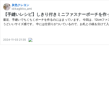
灰色クレヨン
id:kagikko_ami
【手縫いレシピ】しきり付きミニファスナーポーチを作
最近、手縫いでちくちくポーチを作るのにはまっています。 今回は、12cmファスナ
うどいいサイズ感です。 中には仕切りがついているので、お札と小銭を分けて入
2024-11-03 21:35