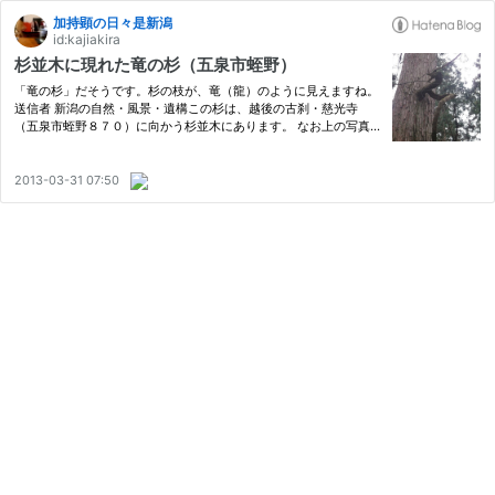
加持顕の日々是新潟
id:kajiakira
杉並木に現れた竜の杉（五泉市蛭野）
「竜の杉」だそうです。杉の枝が、竜（龍）のように見えますね。
送信者 新潟の自然・風景・遺構この杉は、越後の古刹・慈光寺
（五泉市蛭野８７０）に向かう杉並木にあります。 なお上の写真
と、下の写真に写っている杉は別ですので、ご注意を〜。送信者
新潟の自然・風景・遺構ちょっとネットを調べた処、「パワースポ
ット…
2013-03-31 07:50