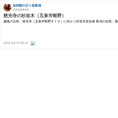
加持顕の日々是新潟
id:kajiakira
慈光寺の杉並木（五泉市蛭野）
越後の古刹・慈光寺（五泉市蛭野８７０）に向かう杉並木送信者 新潟の自然・風
2013-04-01 05:41