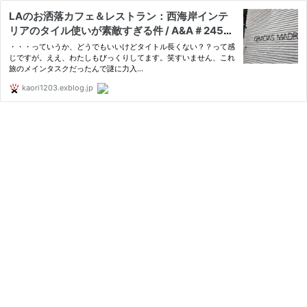
LAのお洒落カフェ＆レストラン：西海岸インテ
リアのタイル使いが素敵すぎる件 / A&A＃245
[L.A.#25] | Japanese HousewifeのU.S.Life♪ -i
・・・っていうか、どうでもいいけどタイトル長くない？？って感
n Ann Arbor-
じですが。ええ、わたしもびっくりしてます。笑すいません、これ
旅のメインタスクだったんで謎に力入...
kaori1203.exblog.jp