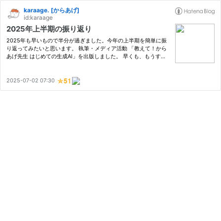
karaage. [からあげ]
id:karaage
2025年上半期の振り返り
2025年も早いもので半分が過ぎました。今年の上半期を簡単に振
り返ってみたいと思います。 執筆・メディア活動 「教えて！から
あげ先生 はじめての生成AI」を出版しました。 早くも、もうすぐ
半年になります。結構シニアの方にも好評という声があり、思わぬ
需要があるんだなと思ったりしています。じわじわ売れているよ
う…
2025-07-02 07:30