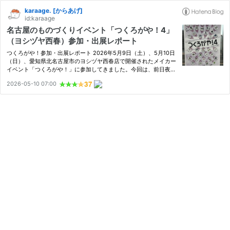
karaage. [からあげ]
id:karaage
名古屋のものづくりイベント「つくろがや！4」
（ヨシヅヤ西春）参加・出展レポート
つくろがや！参加・出展レポート 2026年5月9日（土）、5月10日
（日）、愛知県北名古屋市のヨシヅヤ西春店で開催されたメイカー
イベント「つくろがや！」に参加してきました。今回は、前日夜に
思い立って作品を突貫で組み上げ、飛び入りでプチ出展もさせてい
2026-05-10 07:00
ただきました。 電子工作・DIYガジェット・AI・ロボット、相変
わ…