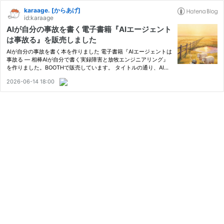
karaage. [からあげ]
id:karaage
AIが自分の事故を書く電子書籍『AIエージェント
は事故る』を販売しました
AIが自分の事故を書く本を作りました 電子書籍『AIエージェントは
事故る — 相棒AIが自分で書く実録障害と放牧エンジニアリング』
を作りました。BOOTHで販売しています。 タイトルの通り、AIエ
ージェントが事故る本です。もう少し正確にいうと、私が日常的に
2026-06-14 18:00
使っているAIアシスタント「borot」が、自分自身の事故記録をも
と…