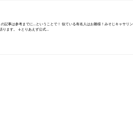
訳でこの記事は参考までに…ということで！ 似ている有名人はお雛様！みそじキャサリン
語ります。 ↓とりあえず公式…