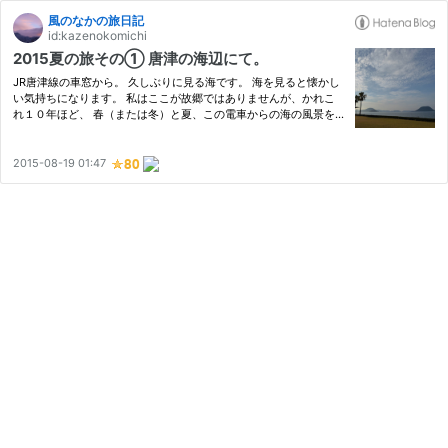
風のなかの旅日記
id:kazenokomichi
2015夏の旅その① 唐津の海辺にて。
JR唐津線の車窓から。 久しぶりに見る海です。 海を見ると懐かし
い気持ちになります。 私はここが故郷ではありませんが、かれこ
れ１０年ほど、 春（または冬）と夏、この電車からの海の風景を
見ているので、 なんだかそれだけで「懐かしい」、 そして「帰っ
てきた」って、気持ちになるのです。 いつもは糸島のとある駅で
下…
2015-08-19 01:47