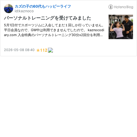
カズの子の60代もハッピーライフ
id:kaznoco
パーソナルトレーニングを受けてみました
5月1日付でスポーツジムに入会してまだ１回しか行っていません。
平日会員なので、GW中は利用できませんでしたので。 kaznocodi
ary.com 入会特典のパーソナルトレーニング30分x2回分を利用し
て、何をどのように使えばいいのか教えてもらいたかったので、G
Wが終わった昨日一週間ぶりに行ってきました。 オンライン予約で
ト…
2026-05-08 08:40