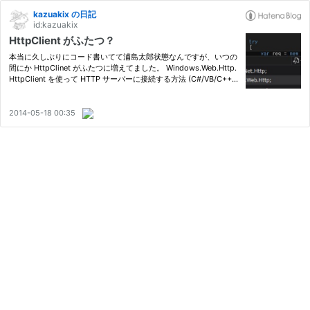
kazuakix の日記
id:kazuakix
HttpClient がふたつ？
本当に久しぶりにコード書いてて浦島太郎状態なんですが、いつの
間にか HttpClinet がふたつに増えてました。 Windows.Web.Http.
HttpClient を使って HTTP サーバーに接続する方法 (C#/VB/C++
と XAML を使った Windows ランタイム アプリ) (Windows) Syste
m.Net.Http.HttpClient を使った HTTP サーバーへの接続 (C#/VB
…
2014-05-18 00:35