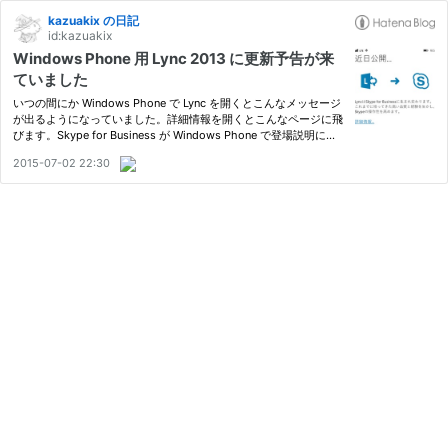
kazuakix の日記
id:kazuakix
Windows Phone 用 Lync 2013 に更新予告が来
ていました
いつの間にか Windows Phone で Lync を開くとこんなメッセージ
が出るようになっていました。詳細情報を開くとこんなページに飛
びます。Skype for Business が Windows Phone で登場説明によ
ると 「製品が変わることで、いつも使っている機能のすべての外
2015-07-02 22:30
観が一新され、シンプルな操作も実現」 するんだそうです。 新し
い …