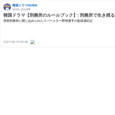
韓国ドラマGUIDE
id:on_cloud9
韓国ドラマ【刑務所のルールブック】: 刑務所で生き残
突然刑務所に閉じ込められたスパースター野球選手の監獄適応記
2021-08-12 00:49